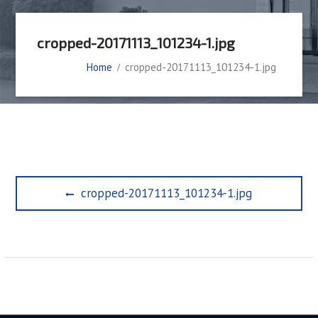
cropped-20171113_101234-1.jpg
Home
cropped-20171113_101234-1.jpg
Beitragsnavigation
Previous
cropped-20171113_101234-1.jpg
post: