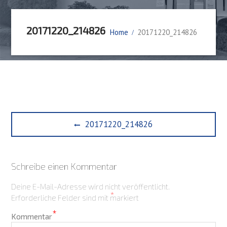
20171220_214826
Home
20171220_214826
Beitragsnavigation
Previous
20171220_214826
post:
Schreibe einen Kommentar
Deine E-Mail-Adresse wird nicht veröffentlicht.
*
Erforderliche Felder sind mit
markiert
*
Kommentar